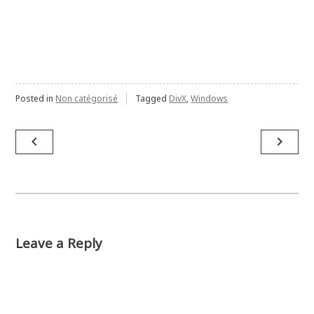
Posted in
Non catégorisé
Tagged
DivX
,
Windows
Navigation
navigate_before
navigate_next
de
l'article
Leave a Reply