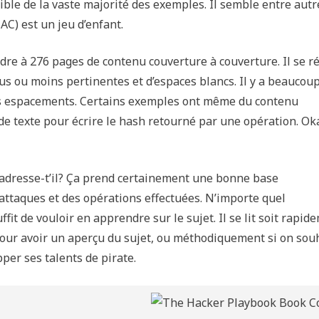
 cible de la vaste majorité des exemples. Il semble entre aut
AC) est un jeu d’enfant.
ndre à 276 pages de contenu couverture à couverture. Il se r
us ou moins pertinentes et d’espaces blancs. Il y a beaucou
ds espacements. Certains exemples ont même du contenu
e texte pour écrire le hash retourné par une opération. Ok
ui s’adresse-t’il? Ça prend certainement une bonne base
 attaques et des opérations effectuées. N’importe quel
fit de vouloir en apprendre sur le sujet. Il se lit soit rapid
 pour avoir un aperçu du sujet, ou méthodiquement si on sou
er ses talents de pirate.