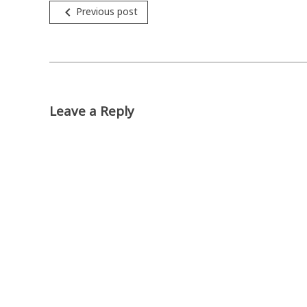
Navigation
navigate_before
Previous post
de
l'article
Leave a Reply