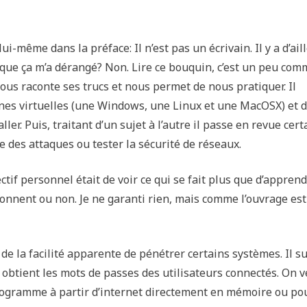
i-même dans la préface: Il n’est pas un écrivain. Il y a d’ail
e que ça m’a dérangé? Non. Lire ce bouquin, c’est un peu co
ous raconte ses trucs et nous permet de nous pratiquer. Il
es virtuelles (une Windows, une Linux et une MacOSX) et 
ller. Puis, traitant d’un sujet à l’autre il passe en revue cert
 des attaques ou tester la sécurité de réseaux.
ctif personnel était de voir ce qui se fait plus que d’apprend
ctionnent ou non. Je ne garanti rien, mais comme l’ouvrage est
e la facilité apparente de pénétrer certains systèmes. Il suf
obtient les mots de passes des utilisateurs connectés. On v
programme à partir d’internet directement en mémoire ou pou