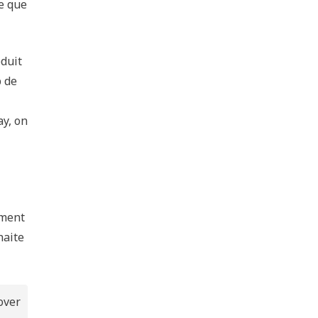
re que
éduit
p de
ay, on
ement
haite