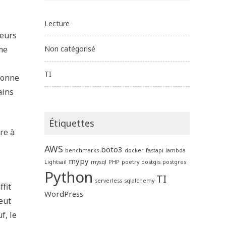
Lecture
leurs
mme
Non catégorisé
TI
donne
ains
Étiquettes
re à
AWS
boto3
benchmarks
docker
fastapi
lambda
mypy
Lightsail
mysql
PHP
poetry
postgis
postgres
Python
TI
serverless
sqlalchemy
fit
WordPress
eut
f, le